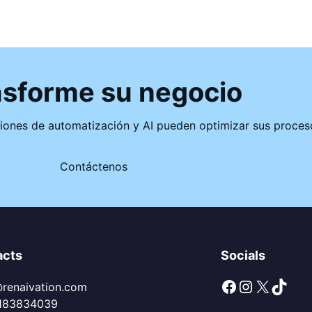
nsforme su negocio
ones de automatización y AI pueden optimizar sus procesos
Contáctenos
acts
Socials
Facebook
Instagram
X
TikTok
@renaivation.com
183834039